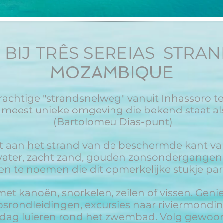
BIJ TRÊS SEREIAS
STRAN
MOZAMBIQUE
erachtige "strandsnelweg" vanuit Inhassoro 
e meest unieke omgeving die bekend staat al
(Bartolomeu Dias-punt)
rect aan het strand van de beschermde kant v
 water, zacht zand, gouden zonsondergangen 
en te noemen die dit opmerkelijke stukje para
 kanoën, snorkelen, zeilen of vissen. Geniet
psrondleidingen, excursies naar riviermondin
dag luieren rond het zwembad. Volg gewoon 