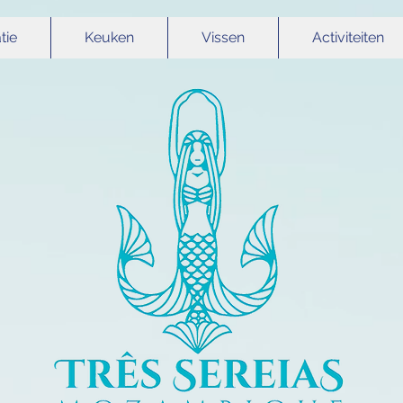
ie
Keuken
Vissen
Activiteiten