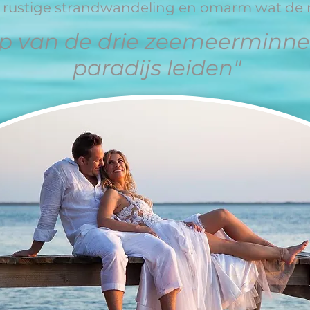
rustige strandwandeling en omarm wat de n
ep van de drie zeemeerminne
paradijs leiden"