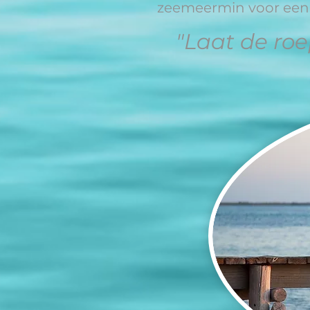
zeemeermin voor een 
"Laat de ro