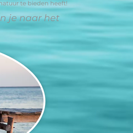
atuur te bieden heeft!
n je naar het